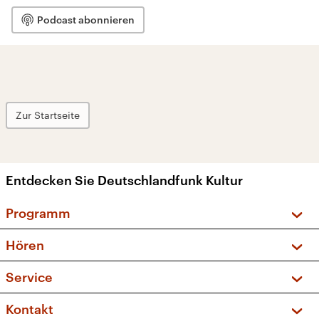
Podcast abonnieren
Zur Startseite
Entdecken Sie Deutschlandfunk Kultur
Programm
Vorschau und Rückschau
Hören
Sendungen und Podcasts
Livestream
Service
Musikliste
Frequenzen (UKW + DAB+)
FAQ
Kontakt
Kakadu – Das Kinderprogramm