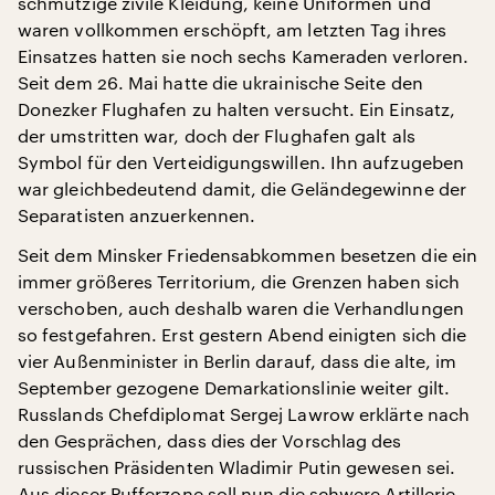
schmutzige zivile Kleidung, keine Uniformen und
waren vollkommen erschöpft, am letzten Tag ihres
Einsatzes hatten sie noch sechs Kameraden verloren.
Seit dem 26. Mai hatte die ukrainische Seite den
Donezker Flughafen zu halten versucht. Ein Einsatz,
der umstritten war, doch der Flughafen galt als
Symbol für den Verteidigungswillen. Ihn aufzugeben
war gleichbedeutend damit, die Geländegewinne der
Separatisten anzuerkennen.
Seit dem Minsker Friedensabkommen besetzen die ein
immer größeres Territorium, die Grenzen haben sich
verschoben, auch deshalb waren die Verhandlungen
so festgefahren. Erst gestern Abend einigten sich die
vier Außenminister in Berlin darauf, dass die alte, im
September gezogene Demarkationslinie weiter gilt.
Russlands Chefdiplomat Sergej Lawrow erklärte nach
den Gesprächen, dass dies der Vorschlag des
russischen Präsidenten Wladimir Putin gewesen sei.
Aus dieser Pufferzone soll nun die schwere Artillerie