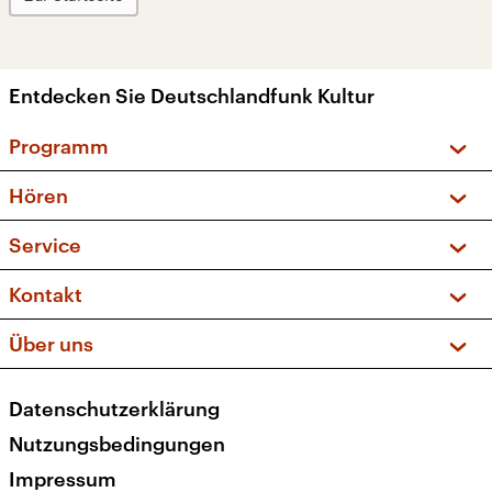
Entdecken Sie Deutschlandfunk Kultur
Programm
Vorschau und Rückschau
Hören
Sendungen und Podcasts
Livestream
Service
Musikliste
Frequenzen (UKW + DAB+)
FAQ
Kontakt
Kakadu – Das Kinderprogramm
Apps
Archiv
Hörerservice
Über uns
Newsletter
Social Media
Deutschlandradio
RSS
Datenschutzerklärung
Presse
Veranstaltungen
Nutzungsbedingungen
Karriere
Impressum
Transparenz