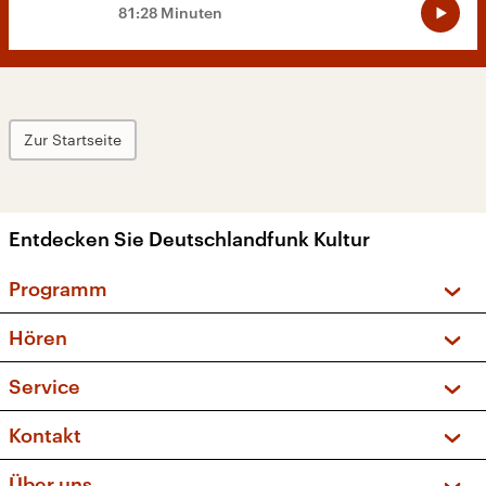
81:28 Minuten
Zur Startseite
Entdecken Sie Deutschlandfunk Kultur
Programm
Vorschau und Rückschau
Hören
Sendungen und Podcasts
Livestream
Service
Musikliste
Frequenzen (UKW + DAB+)
FAQ
Kontakt
Kakadu – Das Kinderprogramm
Apps
Archiv
Hörerservice
Über uns