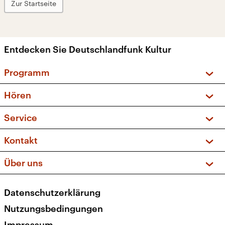
Zur Startseite
Entdecken Sie Deutschlandfunk Kultur
Programm
Vorschau und Rückschau
Hören
Sendungen und Podcasts
Livestream
Service
Musikliste
Frequenzen (UKW + DAB+)
FAQ
Kontakt
Kakadu – Das Kinderprogramm
Apps
Archiv
Hörerservice
Über uns
Newsletter
Social Media
Deutschlandradio
RSS
Datenschutzerklärung
Presse
Veranstaltungen
Nutzungsbedingungen
Karriere
Impressum