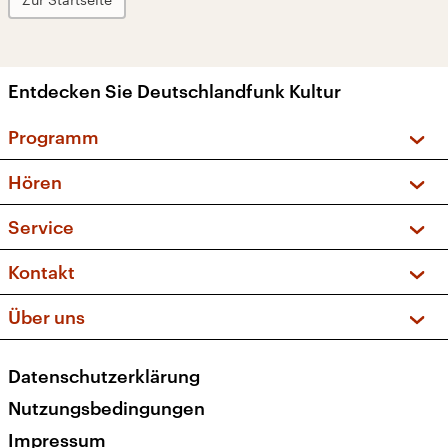
Entdecken Sie Deutschlandfunk Kultur
Programm
Vorschau und Rückschau
Hören
Sendungen und Podcasts
Livestream
Service
Musikliste
Frequenzen (UKW + DAB+)
FAQ
Kontakt
Kakadu – Das Kinderprogramm
Apps
Archiv
Hörerservice
Über uns
Newsletter
Social Media
Deutschlandradio
RSS
Datenschutzerklärung
Presse
Veranstaltungen
Nutzungsbedingungen
Karriere
Impressum