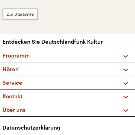
Zur Startseite
Entdecken Sie Deutschlandfunk Kultur
Programm
Vorschau und Rückschau
Hören
Sendungen und Podcasts
Livestream
Service
Musikliste
Frequenzen (UKW + DAB+)
FAQ
Kontakt
Kakadu – Das Kinderprogramm
Apps
Archiv
Hörerservice
Über uns
Newsletter
Social Media
Deutschlandradio
RSS
Datenschutzerklärung
Presse
Veranstaltungen