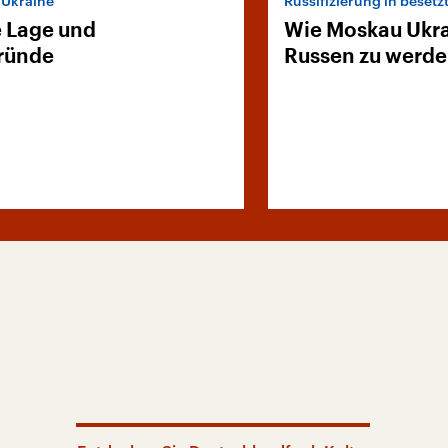
r Ukraine
Russifizierung in beset
e Lage und
Wie Moskau Ukra
ründe
Russen zu werd