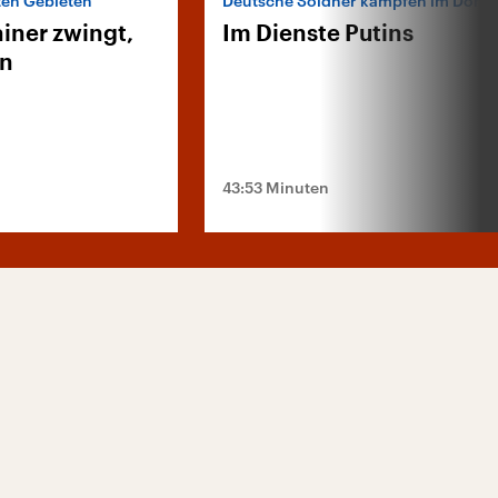
zten Gebieten
Deutsche Söldner kämpfen im Donb
iner zwingt,
Im Dienste Putins
en
43:53 Minuten