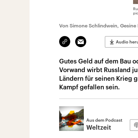
Ru
pi
Von Simone Schlindwein, Gesine D
Link
Email
Audio her
kopieren/teilen
Gutes Geld auf dem Bau od
Vorwand wirbt Russland j
Ländern für seinen Krieg g
Kampf gefallen sein.
Aus dem Podcast
Weltzeit