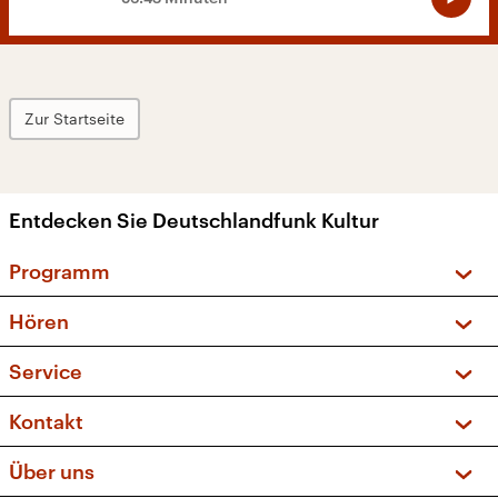
Zur Startseite
Entdecken Sie Deutschlandfunk Kultur
Programm
Vorschau und Rückschau
Hören
Sendungen und Podcasts
Livestream
Service
Musikliste
Frequenzen (UKW + DAB+)
FAQ
Kontakt
Kakadu – Das Kinderprogramm
Apps
Archiv
Hörerservice
Über uns
Newsletter