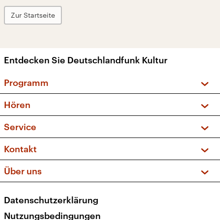
Zur Startseite
Entdecken Sie Deutschlandfunk Kultur
Programm
Vorschau und Rückschau
Hören
Sendungen und Podcasts
Livestream
Service
Musikliste
Frequenzen (UKW + DAB+)
FAQ
Kontakt
Kakadu – Das Kinderprogramm
Apps
Archiv
Hörerservice
Über uns
Newsletter
Social Media
Deutschlandradio
RSS
Datenschutzerklärung
Presse
Veranstaltungen
Nutzungsbedingungen