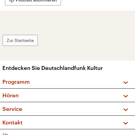
Zur Startseite
Entdecken Sie Deutschlandfunk Kultur
Programm
Vorschau und Rückschau
Hören
Sendungen und Podcasts
Livestream
Service
Musikliste
Frequenzen (UKW + DAB+)
FAQ
Kontakt
Kakadu – Das Kinderprogramm
Apps
Archiv
Hörerservice