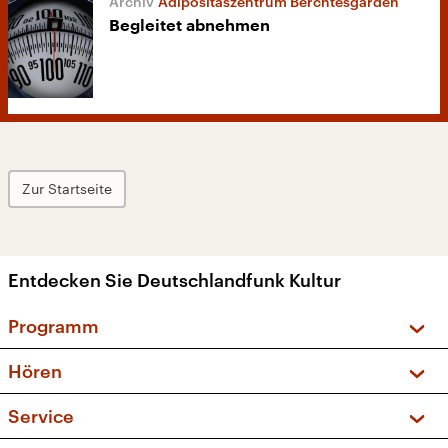
Adipositaszentrum Berchtesgarden
Begleitet abnehmen
Zur Startseite
Entdecken Sie Deutschlandfunk Kultur
Programm
Vorschau und Rückschau
Hören
Sendungen und Podcasts
Livestream
Service
Musikliste
Frequenzen (UKW + DAB+)