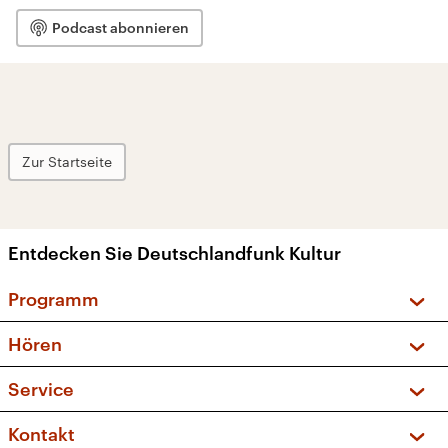
Podcast abonnieren
Zur Startseite
Entdecken Sie Deutschlandfunk Kultur
Programm
Vorschau und Rückschau
Hören
Sendungen und Podcasts
Livestream
Service
Musikliste
Frequenzen (UKW + DAB+)
FAQ
Kontakt
Kakadu – Das Kinderprogramm