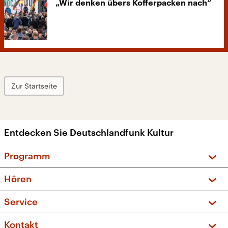
„Wir denken übers Kofferpacken nach“
Zur Startseite
Entdecken Sie Deutschlandfunk Kultur
Programm
Vorschau und Rückschau
Hören
Sendungen und Podcasts
Livestream
Service
Musikliste
Frequenzen (UKW + DAB+)
FAQ
Kontakt
Kakadu – Das Kinderprogramm