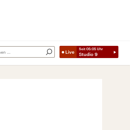
Seit
05:05
Uhr
Live
Studio 9