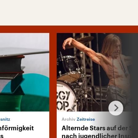
snitz
Zeitreise
hförmigkeit
Alternde Stars auf der S
ns
nach jugendlicher Inspir