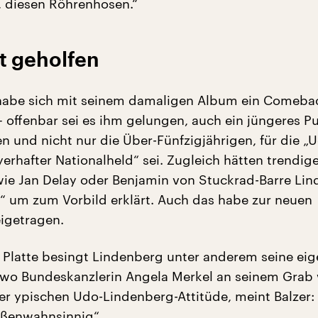
, diesen Röhrenhosen.“
t geholfen
 habe sich mit seinem damaligen Album ein Comeba
 offenbar sei es ihm gelungen, auch ein jüngeres P
en und nicht nur die Über-Fünfzigjährigen, für die „
erhafter Nationalheld“ sei. Zugleich hätten trendig
ie Jan Delay oder Benjamin von Stuckrad-Barre Li
“ um zum Vorbild erklärt. Auch das habe zur neuen
eigetragen.
 Platte besingt Lindenberg unter anderem seine ei
wo Bundeskanzlerin Angela Merkel an seinem Grab w
er ypischen Udo-Lindenberg-Attitüde, meint Balzer: 
ößenwahnsinnig“.