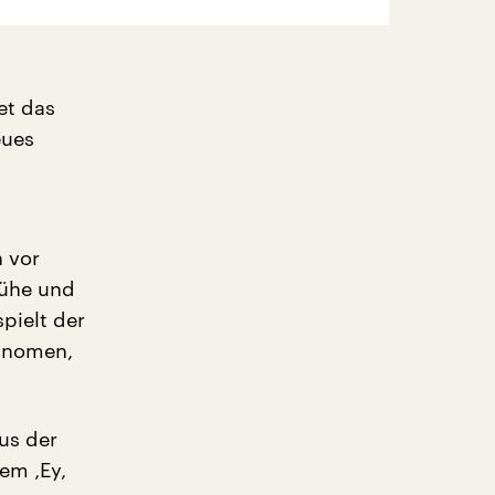
et das
eues
h vor
Mühe und
pielt der
hänomen,
us der
em ‚Ey,