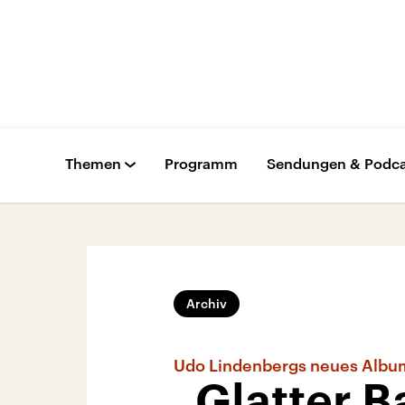
Themen
Programm
Sendungen & Podca
Archiv
Udo Lindenbergs neues Albu
„Glatter B