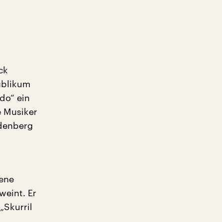
ck
ublikum
Udo“ ein
e Musiker
ndenberg
gene
eint. Er
„Skurril