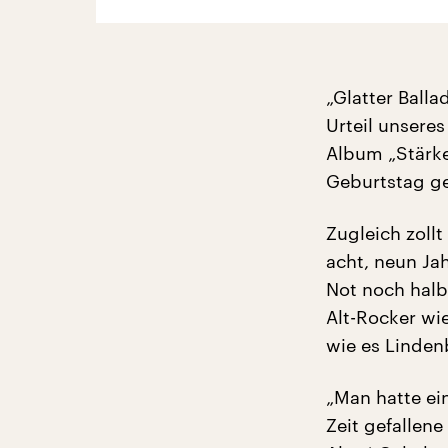
„Glatter Balla
Urteil unsere
Album „Stärker
Geburtstag g
Zugleich zoll
acht, neun Ja
Not noch halb
Alt-Rocker wie
wie es Linden
„Man hatte ei
Zeit gefallene