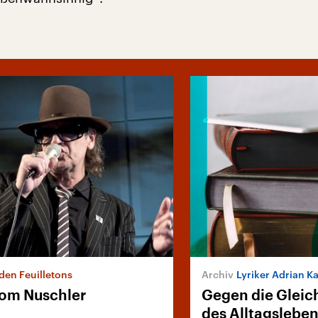
den Feuilletons
Lyriker Adrian Ka
om Nuschler
Gegen die Gleic
des Alltagslebe