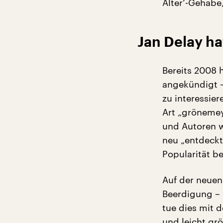
Alter‘-Gehabe
Jan Delay ha
Bereits 2008
angekündigt –
zu interessier
Art „grönemey
und Autoren w
neu „entdeckt
Popularität b
Auf der neuen
Beerdigung – 
tue dies mit d
und leicht gr