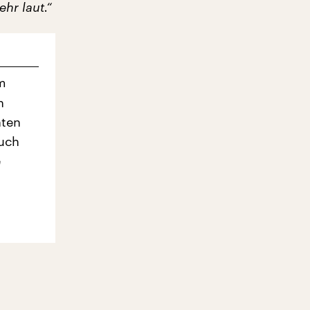
hr laut.“
m
n
nten
auch
e