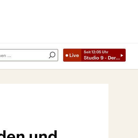
Seit
12:05
Uhr
Live
Studio 9 - Der Tag mit ..
nden und