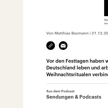
We
im
Von Matthias Baxmann
|
21.12.2
Link
Email
kopieren/teilen
Vor den Festtagen haben w
Deutschland leben und arb
Weihnachtsritualen verbind
Aus dem Podcast
Sendungen & Podcasts