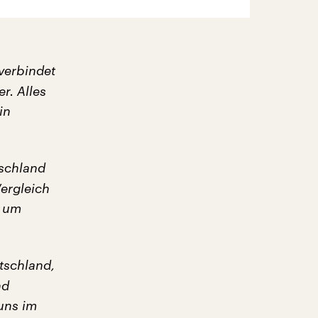
verbindet
r. Alles
in
tschland
Vergleich
, um
tschland,
nd
uns im