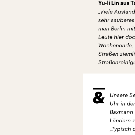
Yu-li Lin aus 
„Viele Auslän
sehr sauberes
man Berlin mi
Leute hier do
Wochenende, 
Straßen ziemli
Straßenreinig
Unsere Se
Uhr in de
Baxmann 
Ländern z
„Typisch 