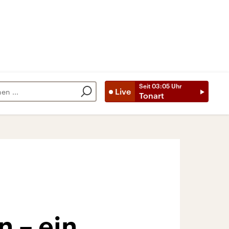
Seit
03:05
Uhr
Live
Tonart
n – ein