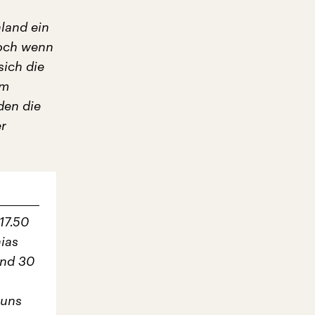
land ein
Doch wenn
sich die
am
den die
er
17.50
ias
und 30
 uns