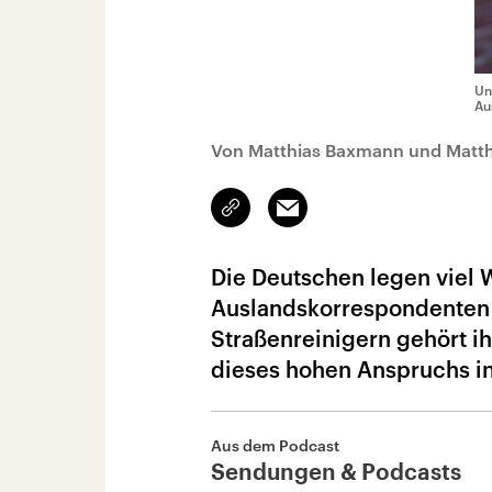
Un
Au
Von Matthias Baxmann und Matth
Link
Email
kopieren/teilen
Die Deutschen legen viel W
Auslandskorrespondenten 
Straßenreinigern gehört i
dieses hohen Anspruchs i
Aus dem Podcast
Sendungen & Podcasts