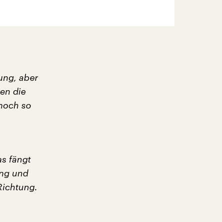
ung, aber
en die
 noch so
s fängt
ung und
Richtung.