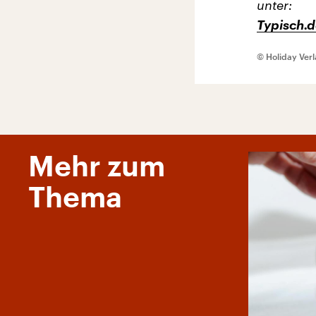
unter:
Typisch.
© Holiday Ver
Mehr zum
Thema