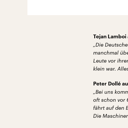
Tejan Lamboi 
„Die Deutsche
manchmal über
Leute vor ihr
klein war. All
Peter Dollé a
„Bei uns komm
oft schon vor
fährt auf den
Die Maschinen 