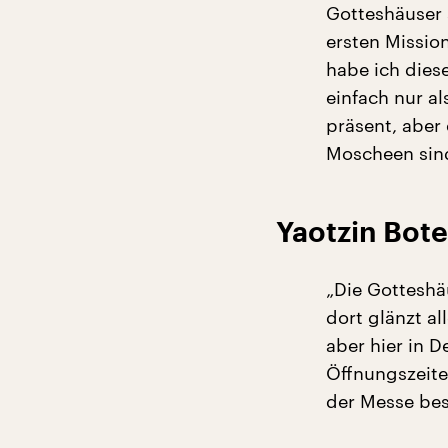
Gotteshäuser 
ersten Missio
habe ich dies
einfach nur a
präsent, aber
Moscheen sind,
Yaotzin Bote
„Die Gotteshäu
dort glänzt al
aber hier in 
Öffnungszeite
der Messe be