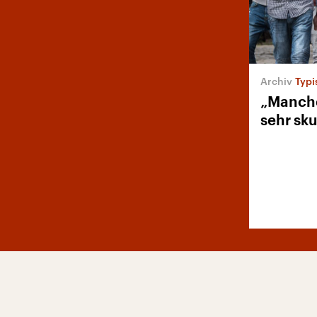
Typi
„Manche
sehr sku