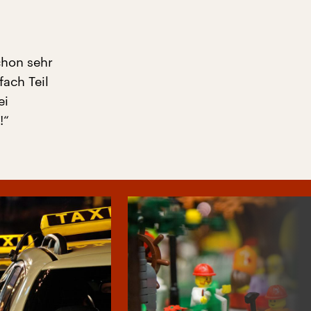
chon sehr
ach Teil
ei
!“