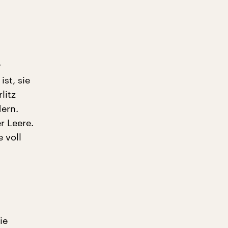
r
st, sie
litz
ern.
r Leere.
 voll
ie