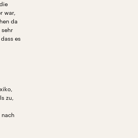
die
r war,
ehen da
 sehr
 dass es
xiko,
ls zu,
r nach