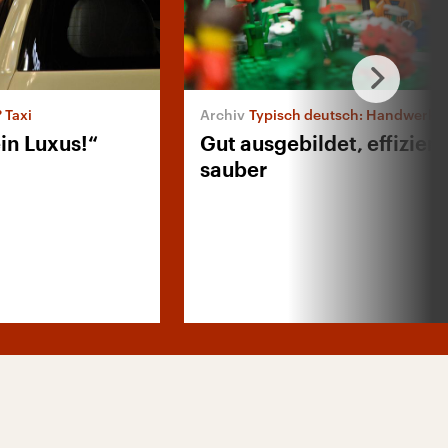
 Taxi
Typisch deutsch: Handwerke
ein Luxus!“
Gut ausgebildet, effizient
sauber