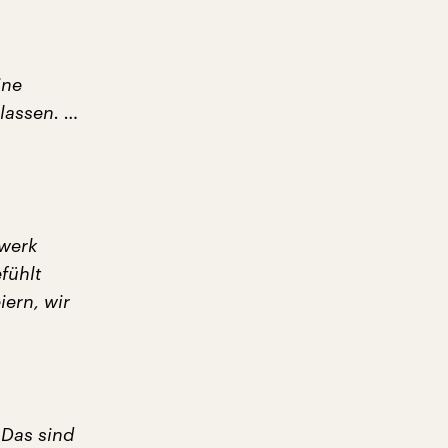
ine
lassen. …
rwerk
fühlt
iern, wir
 Das sind