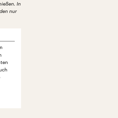
hießen. In
rden nur
um
n
nten
auch
e