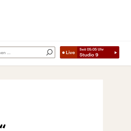
Seit
05:05
Uhr
Live
Studio 9
“