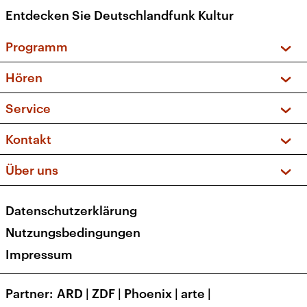
Entdecken Sie Deutschlandfunk Kultur
Programm
Vorschau und Rückschau
Hören
Sendungen und Podcasts
Livestream
Service
Musikliste
Frequenzen (UKW + DAB+)
FAQ
Kontakt
Kakadu – Das Kinderprogramm
Apps
Archiv
Hörerservice
Über uns
Newsletter
Social Media
Deutschlandradio
RSS
Datenschutzerklärung
Presse
Veranstaltungen
Nutzungsbedingungen
Karriere
Impressum
Transparenz
Korrekturen und Richtigstellungen
Partner
ARD
|
ZDF
|
Phoenix
|
arte
|
Barrierefreiheit