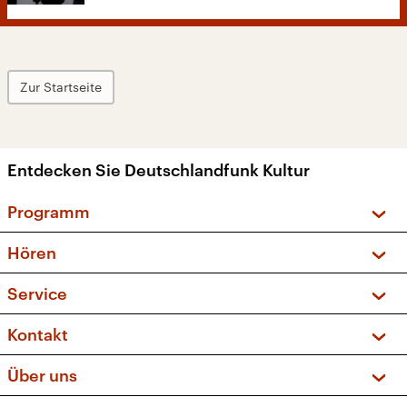
Zur Startseite
Entdecken Sie Deutschlandfunk Kultur
Programm
Vorschau und Rückschau
Hören
Sendungen und Podcasts
Livestream
Service
Musikliste
Frequenzen (UKW + DAB+)
FAQ
Kontakt
Kakadu – Das Kinderprogramm
Apps
Archiv
Hörerservice
Über uns
Newsletter
Social Media