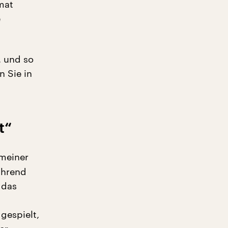
mat
e
, und so
 Sie in
t“
 meiner
ährend
 das
gespielt,