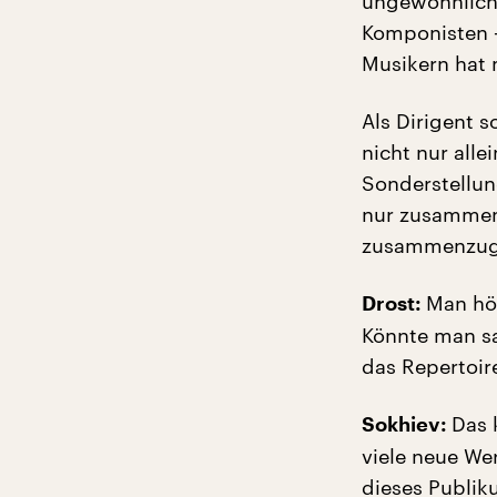
ungewöhnlich
Komponisten 
Musikern hat 
Als Dirigent s
nicht nur alle
Sonderstellun
nur zusammen 
zusammenzugeh
Man hör
Drost:
Könnte man sa
das Repertoir
Das 
Sokhiev:
viele neue We
dieses Publik