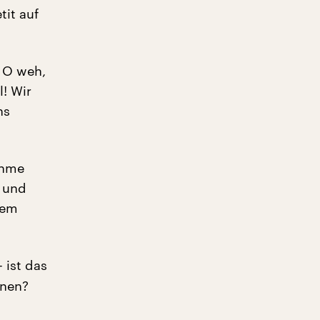
tit auf
 O weh,
! Wir
ns
ahme
e und
nem
 ist das
nnen?