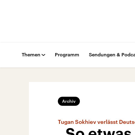
Themen
Programm
Sendungen & Podca
Archiv
Tugan Sokhiev verlässt Deut
„So etwas 