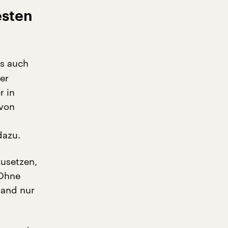
esten
es auch
er
r in
 von
dazu.
usetzen,
 Ohne
land nur