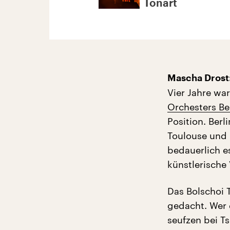
Tonart
Mascha Drost
Vier Jahre wa
Orchesters Be
Position. Berl
Toulouse und 
bedauerlich es
künstlerische
Das Bolschoi 
gedacht. Wer 
seufzen bei T