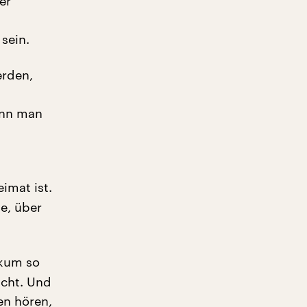
er
sein.
erden,
kann man
imat ist.
e, über
ikum so
acht. Und
en hören,