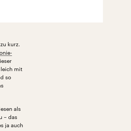
zu kurz.
onie-
ieser
leich mit
nd so
as
iesen als
u – das
es ja auch