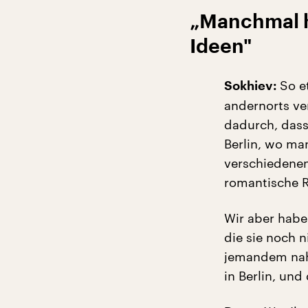
„Manchmal h
Ideen
"
So e
Sokhiev:
andernorts ve
dadurch, dass 
Berlin, wo ma
verschiedenen
romantische R
Wir aber habe
die sie noch n
jemandem nahe
in Berlin, und