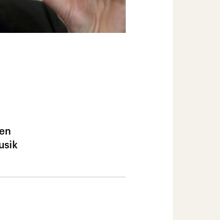
een
usik