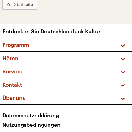
Zur Startseite
Entdecken Sie Deutschlandfunk Kultur
Programm
Vorschau und Rückschau
Hören
Sendungen und Podcasts
Livestream
Service
Musikliste
Frequenzen (UKW + DAB+)
FAQ
Kontakt
Kakadu – Das Kinderprogramm
Apps
Archiv
Hörerservice
Über uns
Newsletter
Social Media
Deutschlandradio
RSS
Datenschutzerklärung
Presse
Veranstaltungen
Nutzungsbedingungen
Karriere