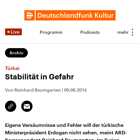
Live
Programm
Podcasts
Archiv
Türkei
Stabilität in Gefahr
Von Reinhard Baumgarten
|
09.08.2014
Email
Link
kopieren/teilen
Eigene Versäumnisse und Fehler will der türkische
Ministerpräsident Erdogan nicht sehen, meint ARD-
Korrespondent Reinhard Baumgarten. Im Syrien-