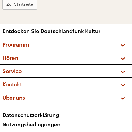
Zur Startseite
Entdecken Sie Deutschlandfunk Kultur
Programm
Vorschau und Rückschau
Hören
Sendungen und Podcasts
Livestream
Service
Musikliste
Frequenzen (UKW + DAB+)
FAQ
Kontakt
Kakadu – Das Kinderprogramm
Apps
Archiv
Hörerservice
Über uns
Newsletter
Social Media
Deutschlandradio
RSS
Datenschutzerklärung
Presse
Veranstaltungen
Nutzungsbedingungen
Karriere