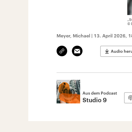
„S
© 
Meyer, Michael
|
13. April 2026, 
Link
Email
Audio her
kopieren/teilen
Aus dem Podcast
Studio 9