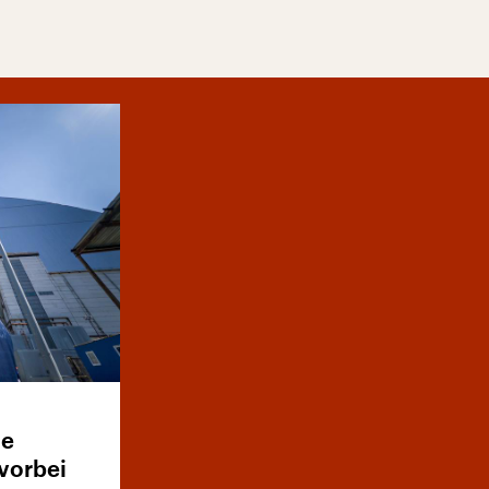
ie
 vorbei