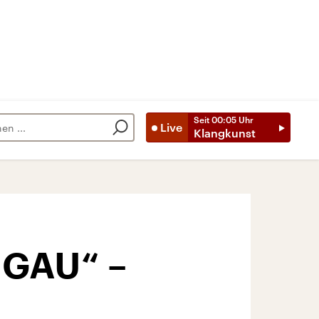
Seit
00:05
Uhr
Live
Klangkunst
-GAU“ –