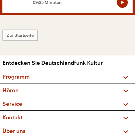
09:35 Minuten
Zur Startseite
Entdecken Sie Deutschlandfunk Kultur
Programm
Vorschau und Rückschau
Hören
Sendungen und Podcasts
Livestream
Service
Musikliste
Frequenzen (UKW + DAB+)
FAQ
Kontakt
Kakadu – Das Kinderprogramm
Apps
Archiv
Hörerservice
Über uns
Newsletter