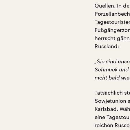
Quellen. In d
Porzellanbech
Tagestouriste
Fußgängerzone
herrscht gähn
Russland:
„Sie sind uns
Schmuck und K
nicht bald wi
Tatsächlich s
Sowjetunion s
Karlsbad. Wäh
eine Tagesto
reichen Russe