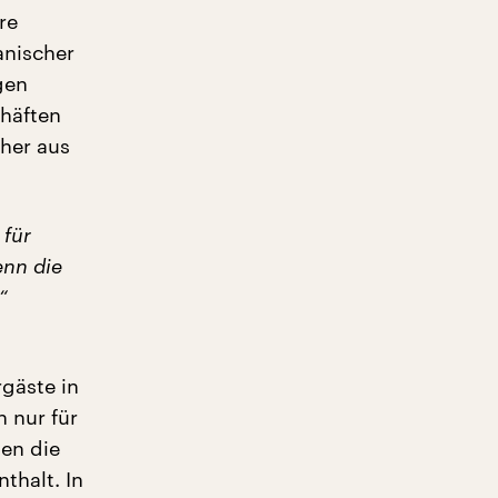
re
anischer
gen
häften
her aus
 für
enn die
“
gäste in
 nur für
en die
thalt. In