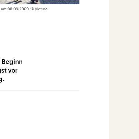
n am 08.09.2009.
© picture
t Beginn
st vor
g.