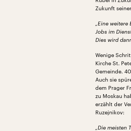
Rubel in Zuku
Zukunft seiner
„Eine weitere 
Jobs im Diens
Dies wird dan
Wenige Schrit
Kirche St. Pet
Gemeinde. 400
Auch sie spür
dem Prager Fr
zu Moskau hab
erzählt der V
Ruzejnikov:
„Die meisten 