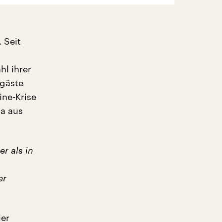
 Seit
l ihrer
rgäste
ine-Krise
na aus
r als in
er
ier