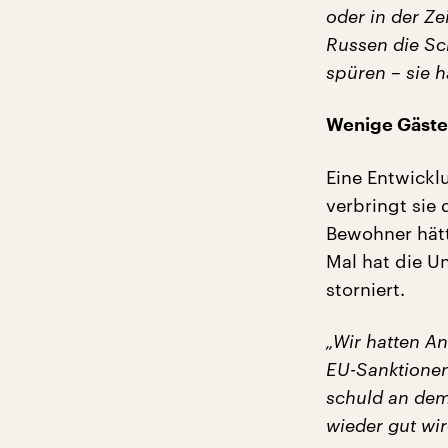
oder in der Ze
Russen die Sc
spüren – sie hä
Wenige Gäste
Eine Entwickl
verbringt sie 
Bewohner hät
Mal hat die U
storniert.
„Wir hatten A
EU-Sanktionen
schuld an dem,
wieder gut wi