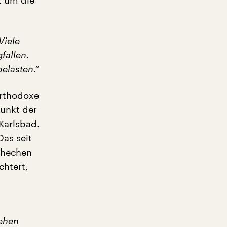
k um die
Viele
fallen.
elasten.“
orthodoxe
punkt der
Karlsbad.
Das seit
chechen
chtert,
sehen