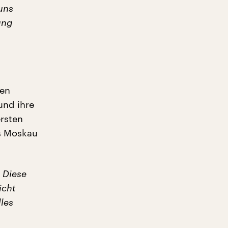
 uns
ung
ren
und ihre
rsten
us Moskau
 Diese
icht
lles