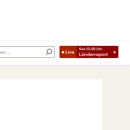
Seit
13:05
Uhr
Live
Länderreport