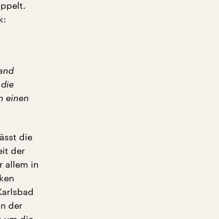
oppelt.
k:
land
 die
n einen
ässt die
it der
 allem in
cken
Karlsbad
nn der