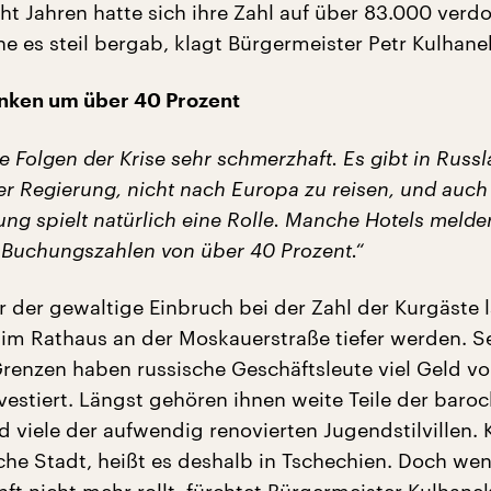
ht Jahren hatte sich ihre Zahl auf über 83.000 verd
e es steil bergab, klagt Bürgermeister Petr Kulhane
nken um über 40 Prozent
e Folgen der Krise sehr schmerzhaft. Es gibt in Russ
 Regierung, nicht nach Europa zu reisen, und auch
ng spielt natürlich eine Rolle. Manche Hotels melde
Buchungszahlen von über 40 Prozent.“
 der gewaltige Einbruch bei der Zahl der Kurgäste l
 im Rathaus an der Moskauerstraße tiefer werden. Se
renzen haben russische Geschäftsleute viel Geld vor
vestiert. Längst gehören ihnen weite Teile der baro
d viele der aufwendig renovierten Jugendstilvillen. 
sche Stadt, heißt es deshalb in Tschechien. Doch we