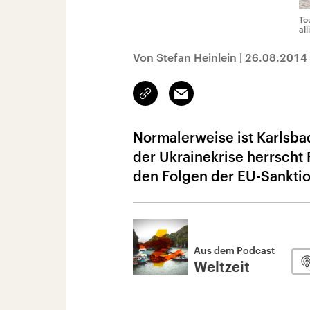
To
al
Von Stefan Heinlein
|
26.08.2014
Link
Email
kopieren/teilen
Normalerweise ist Karlsba
der Ukrainekrise herrscht
den Folgen der EU-Sankti
Aus dem Podcast
Weltzeit