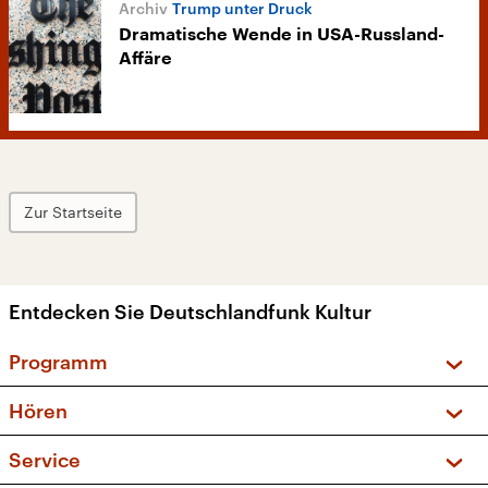
Trump unter Druck
Dramatische Wende in USA-Russland-
Affäre
Zur Startseite
Entdecken Sie Deutschlandfunk Kultur
Programm
Vorschau und Rückschau
Hören
Sendungen und Podcasts
Livestream
Service
Musikliste
Frequenzen (UKW + DAB+)