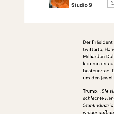
Studio 9
Der Präsident 
twitterte, Ha
Milliarden Do
komme darauf 
besteuerten. 
um den jeweil
Trump:
„Sie s
schlechte Han
Stahlindustri
wieder aufbau