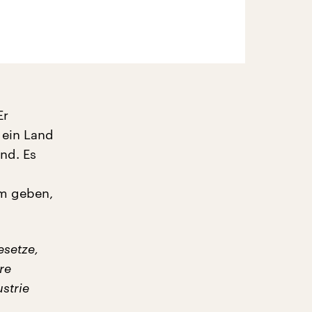
Er
 ein Land
nd. Es
um geben,
esetze,
re
strie