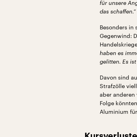
für unsere Ang
das schaffen.“
Besonders in s
Gegenwind: De
Handelskrieg
haben es imme
gelitten. Es ist
Davon sind au
Strafzölle vie
aber anderen 
Folge könnten
Aluminium für
Kursverlust