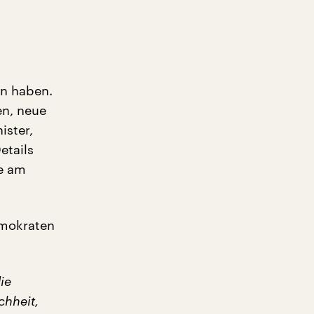
n haben.
en, neue
ister,
etails
le am
emokraten
ie
chheit,