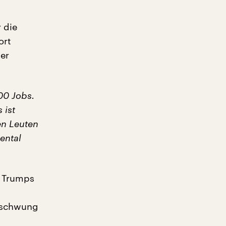
 die
ort
er
00 Jobs.
 ist
n Leuten
ental
h Trumps
ufschwung