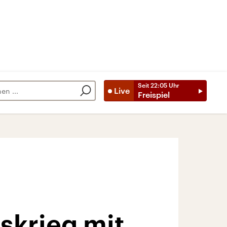
Seit
22:05
Uhr
Live
Freispiel
skrieg mit