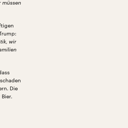
ir müssen
ftigen
 Trump:
tik, wir
amilien
dass
e schaden
ern. Die
Bier.