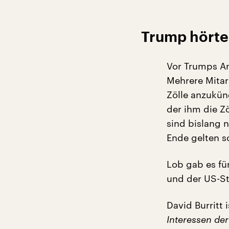
Trump hörte
Vor Trumps A
Mehrere Mitar
Zölle anzukün
der ihm die Z
sind bislang n
Ende gelten so
Lob gab es fü
und der US-St
David Burritt 
Interessen de