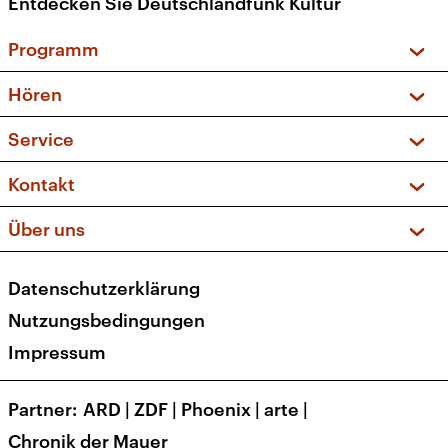
Entdecken Sie Deutschlandfunk Kultur
Programm
Vorschau und Rückschau
Hören
Sendungen und Podcasts
Livestream
Service
Musikliste
Frequenzen (UKW + DAB+)
FAQ
Kontakt
Kakadu – Das Kinderprogramm
Apps
Archiv
Hörerservice
Über uns
Newsletter
Social Media
Deutschlandradio
RSS
Datenschutzerklärung
Presse
Veranstaltungen
Nutzungsbedingungen
Karriere
Impressum
Transparenz
Korrekturen und Richtigstellungen
Partner
ARD
|
ZDF
|
Phoenix
|
arte
|
Barrierefreiheit
Chronik der Mauer