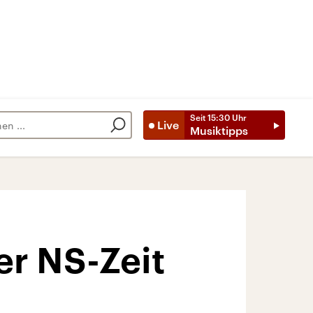
Seit
15:30
Uhr
Live
Musiktipps
er NS-Zeit