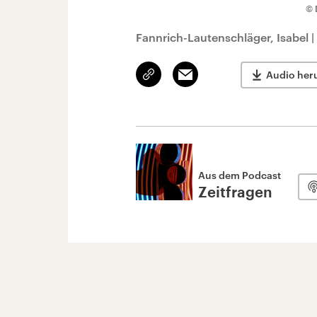
© 
Fannrich-Lautenschläger, Isabel
|
Link
Email
Audio her
kopieren/teilen
Aus dem Podcast
Zeitfragen