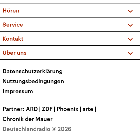
Vorschau und Rückschau
Hören
Sendungen und Podcasts
Livestream
Service
Musikliste
Frequenzen (UKW + DAB+)
FAQ
Kontakt
Kakadu – Das Kinderprogramm
Apps
Archiv
Hörerservice
Über uns
Newsletter
Social Media
Deutschlandradio
RSS
Datenschutzerklärung
Presse
Veranstaltungen
Nutzungsbedingungen
Karriere
Impressum
Transparenz
Korrekturen und Richtigstellungen
Partner
ARD
|
ZDF
|
Phoenix
|
arte
|
Barrierefreiheit
Chronik der Mauer
Deutschlandradio © 2026