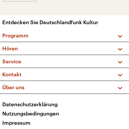
Entdecken Sie Deutschlandfunk Kultur
Programm
Vorschau und Rückschau
Hören
Sendungen und Podcasts
Livestream
Service
Musikliste
Frequenzen (UKW + DAB+)
FAQ
Kontakt
Kakadu – Das Kinderprogramm
Apps
Archiv
Hörerservice
Über uns
Newsletter
Social Media
Deutschlandradio
RSS
Datenschutzerklärung
Presse
Veranstaltungen
Nutzungsbedingungen
Karriere
Impressum
Transparenz