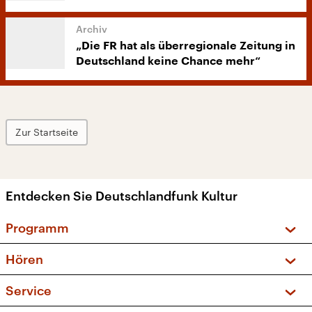
„Die FR hat als überregionale Zeitung in
Deutschland keine Chance mehr“
Zur Startseite
Entdecken Sie Deutschlandfunk Kultur
Programm
Vorschau und Rückschau
Hören
Sendungen und Podcasts
Livestream
Service
Musikliste
Frequenzen (UKW + DAB+)