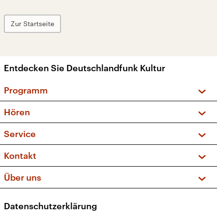
Zur Startseite
Entdecken Sie Deutschlandfunk Kultur
Programm
Vorschau und Rückschau
Hören
Sendungen und Podcasts
Livestream
Service
Musikliste
Frequenzen (UKW + DAB+)
FAQ
Kontakt
Kakadu – Das Kinderprogramm
Apps
Archiv
Hörerservice
Über uns
Newsletter
Social Media
Deutschlandradio
RSS
Datenschutzerklärung
Presse
Veranstaltungen