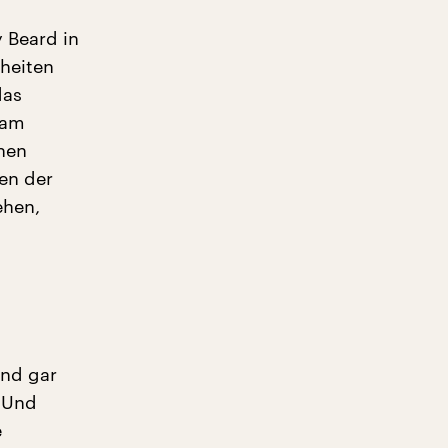
 Beard in
heiten
das
sam
chen
ten der
ehen,
und gar
. Und
e