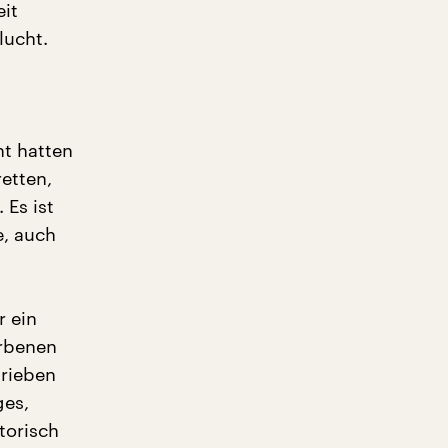
it
lucht.
t hatten
retten,
Es ist
e, auch
r ein
orbenen
hrieben
ges,
torisch