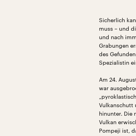
Sicherlich ka
muss – und di
und nach imm
Grabungen ers
des Gefundene
Spezialistin e
Am 24. August
war ausgebroc
„pyroklastisc
Vulkanschutt
hinunter. Die 
Vulkan erwisc
Pompeji ist, d