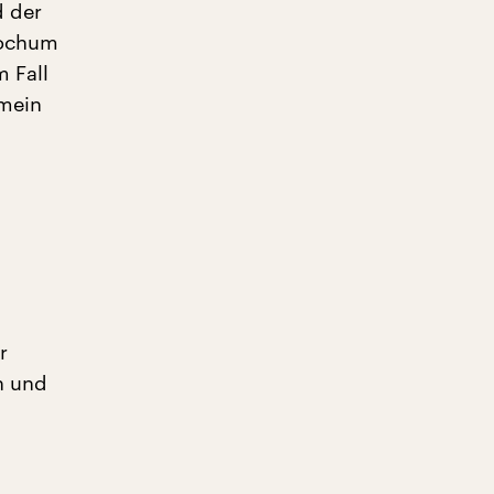
d der
Bochum
m Fall
 mein
r
n und