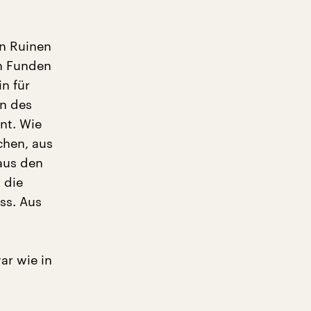
en Ruinen
en Funden
n für
in des
nt. Wie
chen, aus
aus den
 die
ss. Aus
ar wie in