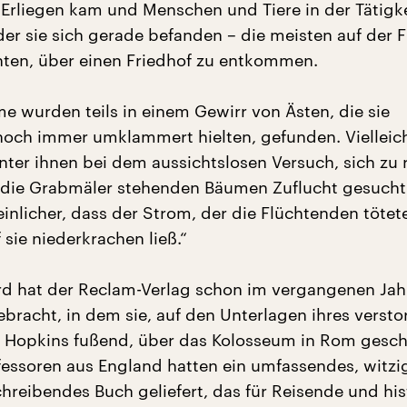
rliegen kam und Menschen und Tiere in der Tätigke
 der sie sich gerade befanden – die meisten auf der F
hten, über einen Friedhof zu entkommen.
me wurden teils in einem Gewirr von Ästen, die sie
och immer umklammert hielten, gefunden. Vielleich
nter ihnen bei dem aussichtslosen Versuch, sich zu 
die Grabmäler stehenden Bäumen Zuflucht gesucht. 
inlicher, dass der Strom, der die Flüchtenden tötet
sie niederkrachen ließ.“
d hat der Reclam-Verlag schon im vergangenen Jah
bracht, in dem sie, auf den Unterlagen ihres verst
h Hopkins fußend, über das Kolosseum in Rom gesc
ofessoren aus England hatten ein umfassendes, witzi
chreibendes Buch geliefert, das für Reisende und his