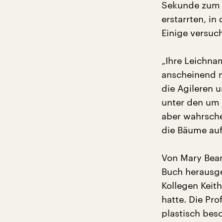
Sekunde zum E
erstarrten, in
Einige versuc
„Ihre Leichna
anscheinend n
die Agileren u
unter den um 
aber wahrsche
die Bäume auf 
Von Mary Bear
Buch herausge
Kollegen Keit
hatte. Die Pr
plastisch bes