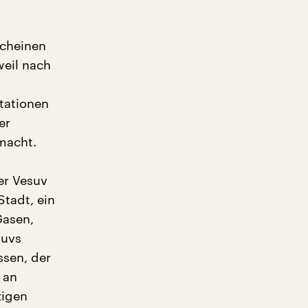
scheinen
weil nach
n
tationen
er
 macht.
er Vesuv
tadt, ein
Gasen,
suvs
ssen, der
 an
zigen