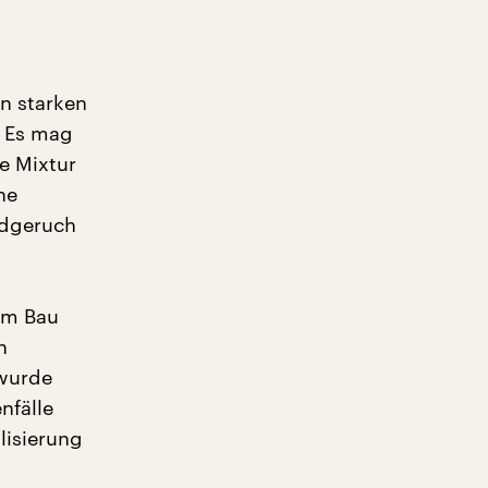
en starken
. Es mag
e Mixtur
ne
ndgeruch
em Bau
n
 wurde
nfälle
lisierung