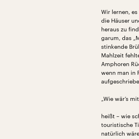
Wir lernen, e
die Häuser un
heraus zu find
garum, das „M
stinkende Brü
Mahlzeit fehlt
Amphoren Rück
wenn man in R
aufgeschriebe
„Wie wär’s mi
heißt – wie s
touristische T
natürlich wär