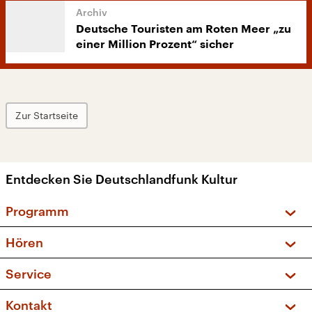
Deutsche Touristen am Roten Meer „zu
einer Million Prozent“ sicher
Zur Startseite
Entdecken Sie Deutschlandfunk Kultur
Programm
Vorschau und Rückschau
Hören
Sendungen und Podcasts
Livestream
Service
Musikliste
Frequenzen (UKW + DAB+)
FAQ
Kontakt
Kakadu – Das Kinderprogramm