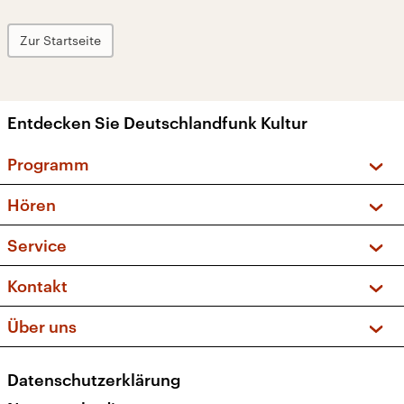
Zur Startseite
Entdecken Sie Deutschlandfunk Kultur
Programm
Vorschau und Rückschau
Hören
Sendungen und Podcasts
Livestream
Service
Musikliste
Frequenzen (UKW + DAB+)
FAQ
Kontakt
Kakadu – Das Kinderprogramm
Apps
Archiv
Hörerservice
Über uns
Newsletter
Social Media
Deutschlandradio
RSS
Datenschutzerklärung
Presse
Veranstaltungen