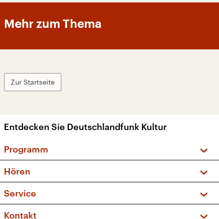
Mehr zum Thema
Zur Startseite
Entdecken Sie Deutschlandfunk Kultur
Programm
Vorschau und Rückschau
Hören
Sendungen und Podcasts
Livestream
Service
Musikliste
Frequenzen (UKW + DAB+)
FAQ
Kontakt
Kakadu – Das Kinderprogramm