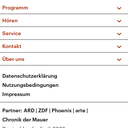
Programm
Vorschau und Rückschau
Hören
Sendungen und Podcasts
Livestream
Service
Musikliste
Frequenzen (UKW + DAB+)
FAQ
Kontakt
Kakadu – Das Kinderprogramm
Apps
Archiv
Hörerservice
Über uns
Newsletter
Social Media
Deutschlandradio
RSS
Datenschutzerklärung
Presse
Veranstaltungen
Nutzungsbedingungen
Karriere
Impressum
Transparenz
Korrekturen und Richtigstellungen
Partner
ARD
|
ZDF
|
Phoenix
|
arte
|
Barrierefreiheit
Chronik der Mauer