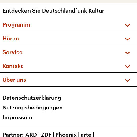
Entdecken Sie Deutschlandfunk Kultur
Programm
Vorschau und Rückschau
Hören
Sendungen und Podcasts
Livestream
Service
Musikliste
Frequenzen (UKW + DAB+)
FAQ
Kontakt
Kakadu – Das Kinderprogramm
Apps
Archiv
Hörerservice
Über uns
Newsletter
Social Media
Deutschlandradio
RSS
Datenschutzerklärung
Presse
Veranstaltungen
Nutzungsbedingungen
Karriere
Impressum
Transparenz
Korrekturen und Richtigstellungen
Partner
ARD
|
ZDF
|
Phoenix
|
arte
|