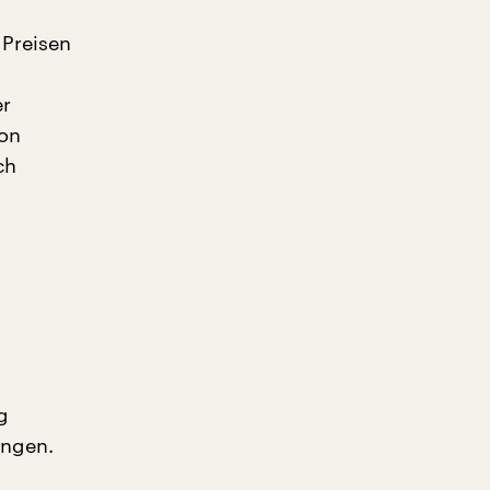
 Preisen
er
von
ch
g
ungen.