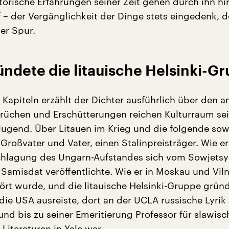
storische Erfahrungen seiner Zeit gehen durch ihn h
f – der Vergänglichkeit der Dinge stets eingedenk, 
er Spur.
ndete die litauische Helsinki-G
 Kapiteln erzählt der Dichter ausführlich über den a
Brüchen und Erschütterungen reichen Kulturraum se
Jugend. Über Litauen im Krieg und die folgende sow
Großvater und Vater, einen Stalinpreisträger. Wie er
chlagung des Ungarn-Aufstandes sich vom Sowjets
Samisdat veröffentlichte. Wie er in Moskau und Viln
rt wurde, und die litauische Helsinki-Gruppe grün
 die USA ausreiste, dort an der UCLA russische Lyrik
und bis zu seiner Emeritierung Professor für slawisc
Literaturen in Yale war.