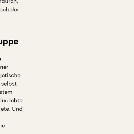
indurch,
doch der
ruppe
n
iner
jetische
 selbst
ystem
ius lebte,
dete. Und
he