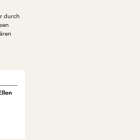
r durch
ssen
tären
llen