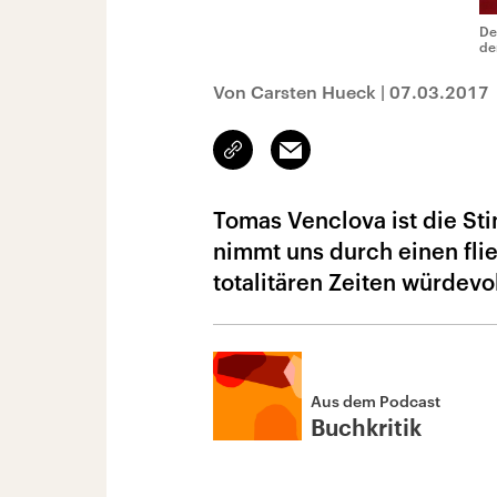
De
de
Von Carsten Hueck
|
07.03.2017
Link
Email
kopieren/teilen
Tomas Venclova ist die Sti
nimmt uns durch einen fli
totalitären Zeiten würdevo
Aus dem Podcast
Buchkritik