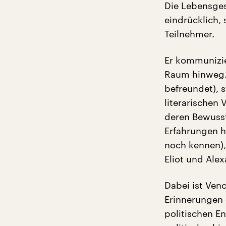
Die Lebensges
eindrücklich,
Teilnehmer.
Er kommunizie
Raum hinweg. 
befreundet), 
literarischen
deren Bewusst
Erfahrungen h
noch kennen),
Eliot und Ale
Dabei ist Ven
Erinnerungen 
politischen E