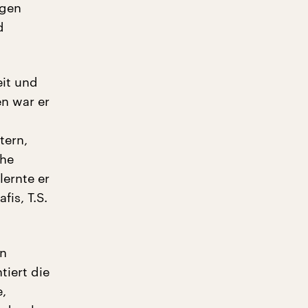
ngen
d
eit und
n war er
tern,
che
ernte er
is, T.S.
en
tiert die
e,