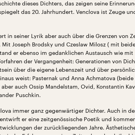
chichte dieses Dichters, das zeigen seine Erinneru
 spiegelt das 20. Jahrhundert. Venclova ist Zeuge un
rt in seiner Lyrik aber auch über die Grenzen von Z
Mit Joseph Brodsky und Czeslaw Milosz ( mit beide
stand er ebenso im gedanklichen Austausch wie mit
 Vorfahren der Vergangenheit: Generationen von Dich
sein über die eigene Lebenszeit und über persönli
inaus weist: Pasternak und Anna Achmatova (beide l
 aber auch Ossip Mandelstam, Ovid, Konstantin Kavaf
xander Puschkin.
clova immer ganz gegenwärtiger Dichter. Auch in d
entwirft er eine zeitgenössische Poetik und kommen
ntwicklungen der zurückliegenden Jahre. Ästhetisch