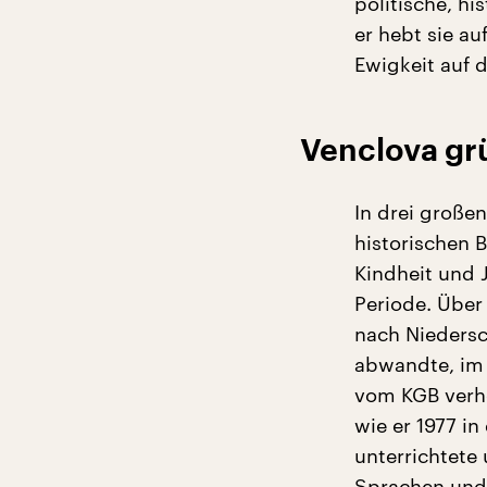
politische, hi
er hebt sie au
Ewigkeit auf d
Venclova grü
In drei großen
historischen 
Kindheit und 
Periode. Über 
nach Nieders
abwandte, im 
vom KGB verhö
wie er 1977 in
unterrichtete 
Sprachen und 