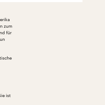
erika
un zum
nd für
nun
tische
ie ist