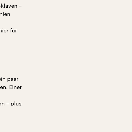
Sklaven –
änien
ier für
in paar
en. Einer
hn – plus