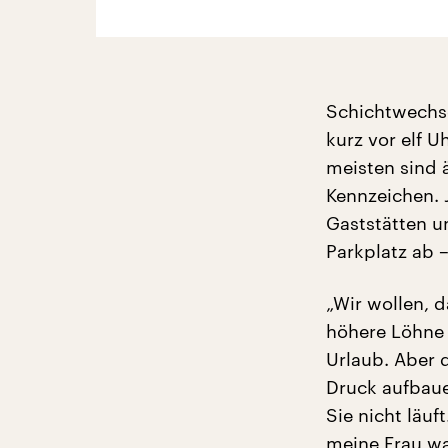
Schichtwechse
kurz vor elf U
meisten sind 
Kennzeichen.
Gaststätten u
Parkplatz ab –
„Wir wollen, d
höhere Löhne 
Urlaub. Aber 
Druck aufbaue
Sie nicht läuf
meine Frau wa