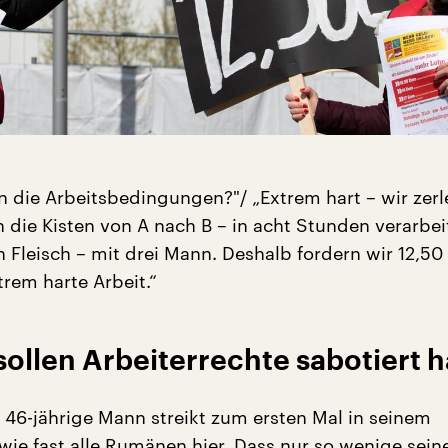
n die Arbeitsbedingungen?"/ „Extrem hart – wir zer
n die Kisten von A nach B – in acht Stunden verarbei
 Fleisch – mit drei Mann. Deshalb fordern wir 12,50
trem harte Arbeit.“
sollen Arbeiterrechte sabotiert 
46-jährige Mann streikt zum ersten Mal in seinem
wie fast alle Rumänen hier. Dass nur so wenige sein