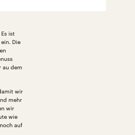
Es ist
 ein. Die
hen
enuss
er au dem
damit wir
und mehr
en wir
ute wie
 noch auf