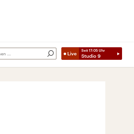
Seit
17:05
Uhr
Live
Studio 9