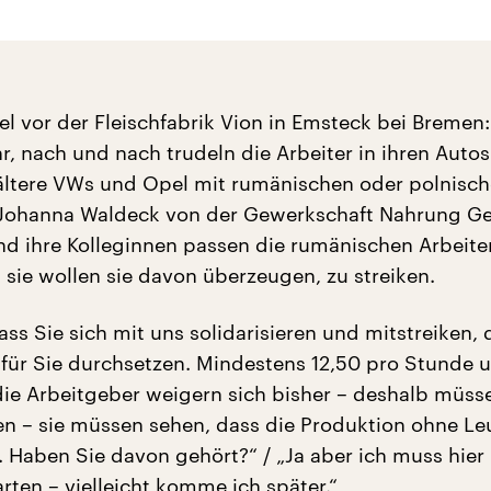
l vor der Fleischfabrik Vion in Emsteck bei Bremen: 
hr, nach und nach trudeln die Arbeiter in ihren Autos
ältere VWs und Opel mit rumänischen oder polnisc
 Johanna Waldeck von der Gewerkschaft Nahrung G
nd ihre Kolleginnen passen die rumänischen Arbeit
 sie wollen sie davon überzeugen, zu streiken.
ass Sie sich mit uns solidarisieren und mitstreiken, 
für Sie durchsetzen. Mindestens 12,50 pro Stunde 
die Arbeitgeber weigern sich bisher – deshalb müss
n – sie müssen sehen, dass die Produktion ohne Le
t. Haben Sie davon gehört?“ / „Ja aber ich muss hier
rten – vielleicht komme ich später.“