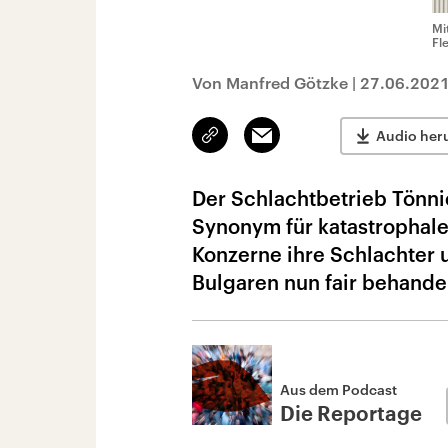
Mi
Fl
Von Manfred Götzke
|
27.06.202
Link
Email
Audio her
kopieren/teilen
Der Schlachtbetrieb Tönni
Synonym für katastrophal
Konzerne ihre Schlachter 
Bulgaren nun fair behande
Aus dem Podcast
Die Reportage