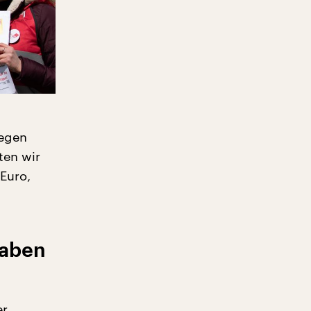
legen
ten wir
 Euro,
haben
er