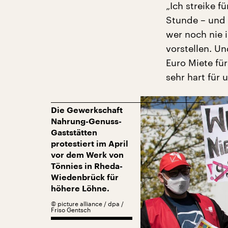
„Ich streike f
Stunde – und d
wer noch nie i
vorstellen. 
Euro Miete für
sehr hart für 
Die Gewerkschaft
Nahrung-Genuss-
Gaststätten
protestiert im April
vor dem Werk von
Tönnies in Rheda-
Wiedenbrück für
höhere Löhne.
©
picture alliance / dpa /
Friso Gentsch