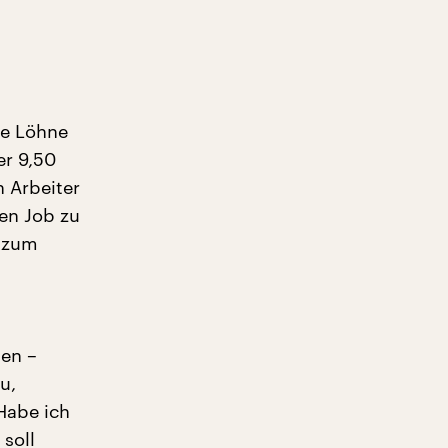
re Löhne
er 9,50
n Arbeiter
ren Job zu
r zum
hen –
u,
Habe ich
soll