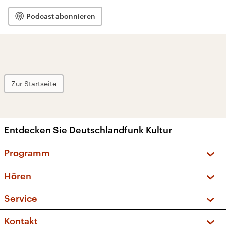
Podcast abonnieren
Zur Startseite
Entdecken Sie Deutschlandfunk Kultur
Programm
Vorschau und Rückschau
Hören
Sendungen und Podcasts
Livestream
Service
Musikliste
Frequenzen (UKW + DAB+)
FAQ
Kontakt
Kakadu – Das Kinderprogramm