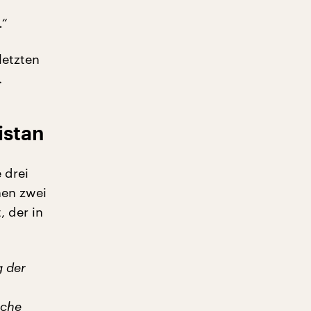
.“
letzten
.
istan
 drei
hen zwei
, der in
.
g der
iche