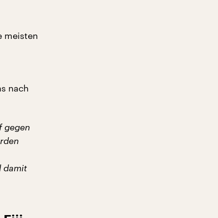
e meisten
as nach
f gegen
erden
d damit