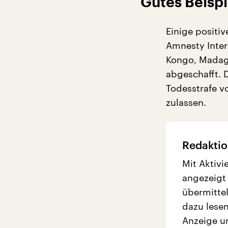
Gutes Beispi
Einige positi
Amnesty Inter
Kongo, Madaga
abgeschafft. 
Todesstrafe vo
zulassen.
Redaktio
Mit Aktivi
angezeigt
übermittel
dazu lesen
Anzeige u