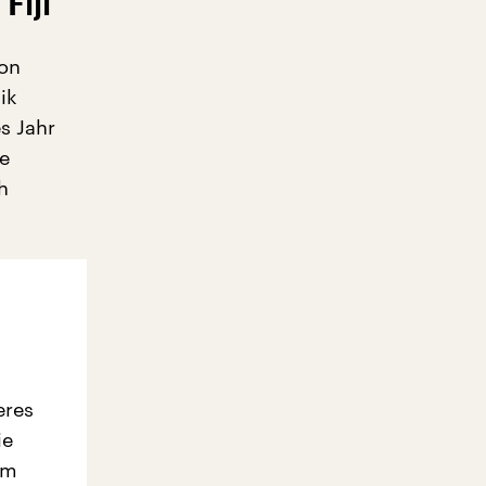
Fiji
von
ik
s Jahr
ie
h
eres
ie
em