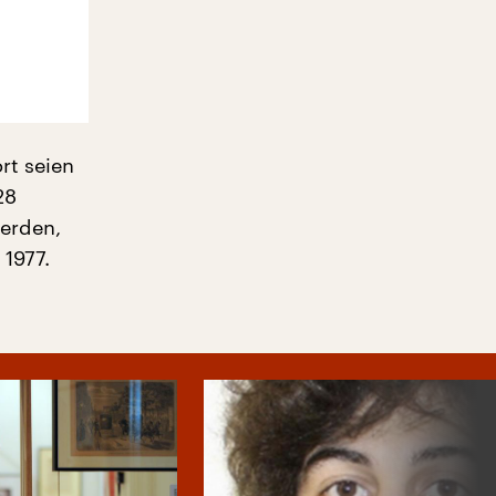
rt seien
28
werden,
 1977.