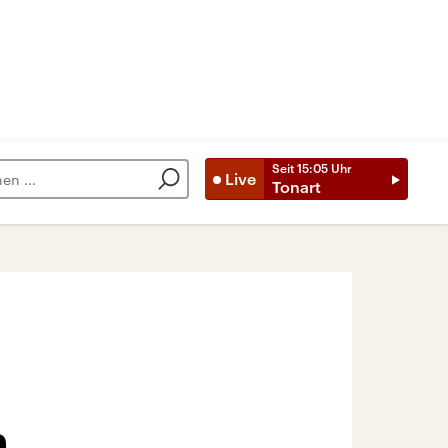
Seit
15:05
Uhr
Live
Tonart
n