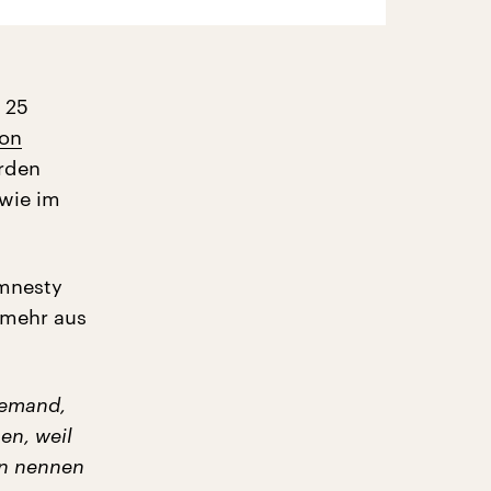
t 25
von
urden
 wie im
Amnesty
n mehr aus
iemand,
en, weil
en nennen