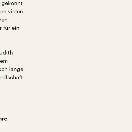
t gekonnt
en vielen
ren
 für ein
udith-
hem
och lange
ellschaft
hre