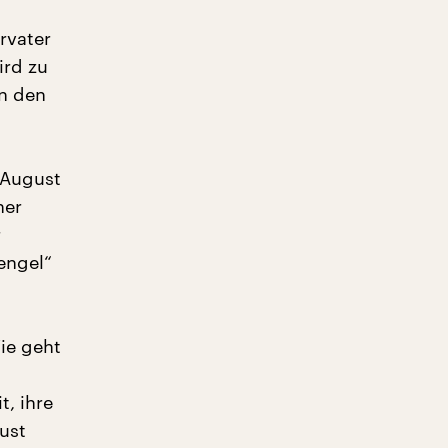
rvater
ird zu
in den
.August
ner
r
engel“
ie geht
t, ihre
ust