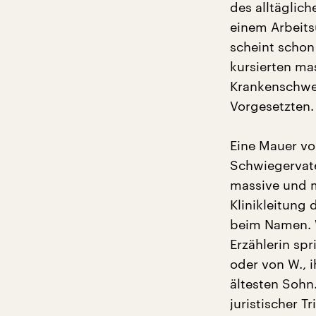
des alltäglich
einem Arbeit
scheint schon
kursierten ma
Krankenschwes
Vorgesetzten.
Eine Mauer vo
Schwiegervate
massive und m
Klinikleitung 
beim Namen. W
Erzählerin sp
oder von W., 
ältesten Sohn.
juristischer T