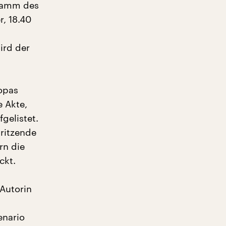
igramm des
, 18.40
ird der
ropas
e Akte,
gelistet.
pritzende
rn die
ckt.
Autorin
enario