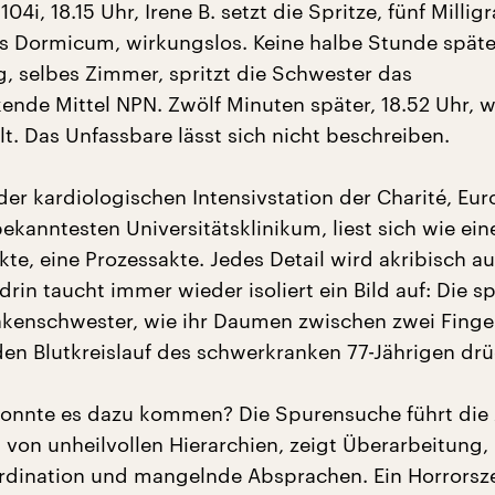
104i, 18.15 Uhr, Irene B. setzt die Spritze, fünf Mill
s Dormicum, wirkungslos. Keine halbe Stunde später
g, selbes Zimmer, spritzt die Schwester das
ende Mittel NPN. Zwölf Minuten später, 18.52 Uhr, w
lt. Das Unfassbare lässt sich nicht beschreiben.
der kardiologischen Intensivstation der Charité, Eu
kanntesten Universitätsklinikum, liest sich wie ein
te, eine Prozessakte. Jedes Detail wird akribisch auf
in taucht immer wieder isoliert ein Bild auf: Die s
kenschwester, wie ihr Daumen zwischen zwei Finge
den Blutkreislauf des schwerkranken 77-Jährigen drü
onnte es dazu kommen? Die Spurensuche führt die 
t von unheilvollen Hierarchien, zeigt Überarbeitung,
rdination und mangelnde Absprachen. Ein Horrorsz