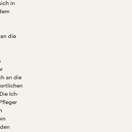
sich in
edem
s
an die
s
er
ch an die
ortlichen
ie Ich-
Pfleger
m
ein
 den