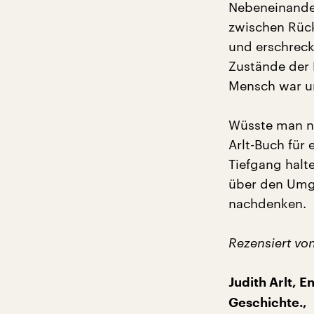
Nebeneinander
zwischen Rüc
und erschreck
Zustände der 
Mensch war un
Wüsste man n
Arlt-Buch für
Tiefgang halt
über den Umga
nachdenken.
Rezensiert vo
Judith Arlt, 
Geschichte.,