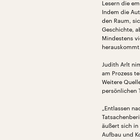
Lesern die e
Indem die Auto
den Raum, sich
Geschichte, a
Mindestens vie
herauskommt
Judith Arlt 
am Prozess tei
Weitere Quell
persönlichen T
„Entlassen nac
Tatsachenberic
äußert sich in
Aufbau und Ko