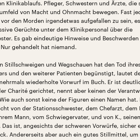
en Klinikablaufs. Pfleger, Schwestern und Ärzte, die 
sumfeld von Macht und Ohnmacht bewegen. Fast j
 vor den Morden irgendetwas aufgefallen zu sein, e
ssive Gerüchte unter dem Klinikpersonal über die
ter. Es gab eindeutige Hinweise und Beschwerden 
 Nur gehandelt hat niemand.
n Stillschweigen und Wegschauen hat den Tod ihre
rs und den weiterer Patienten begünstigt, lautet d
ehrmals wiederholte Vorwurf im Buch. Er ist deutli
der Charité gerichtet, nennt aber keinen der Verantw
ie auch sonst keine der Figuren einen Namen hat. D
richt von der Stationsschwester, dem Chefarzt, dem 
ihrem Mann, vom Schwiegervater, und von K., seine
 Das ist, angesichts der schweren Vorwürfe, sicher 
rick. Andererseits aber auch ein gutes Stillmittel, um