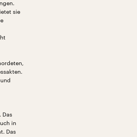
ngen.
etet sie
re
cht
mordeten,
essakten.
 und
. Das
Auch in
t. Das