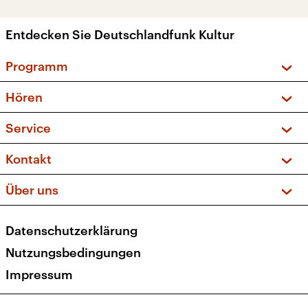
Entdecken Sie Deutschlandfunk Kultur
Programm
Vorschau und Rückschau
Hören
Sendungen und Podcasts
Livestream
Service
Musikliste
Frequenzen (UKW + DAB+)
FAQ
Kontakt
Kakadu – Das Kinderprogramm
Apps
Archiv
Hörerservice
Über uns
Newsletter
Social Media
Deutschlandradio
RSS
Datenschutzerklärung
Presse
Veranstaltungen
Nutzungsbedingungen
Karriere
Impressum
Transparenz
Korrekturen und Richtigstellungen