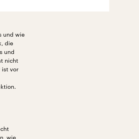
ds und wie
k, die
es und
st nicht
ist vor
ktion.
icht
n, wie