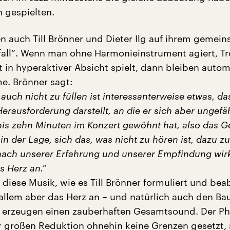
h gespielten.
n auch Till Brönner und Dieter Ilg auf ihrem gemei
all“. Wenn man ohne Harmonieinstrument agiert, T
t in hyperaktiver Absicht spielt, dann bleiben auto
e. Brönner sagt:
uch nicht zu füllen ist interessanterweise etwas, da
erausforderung darstellt, an die er sich aber ungefä
bis zehn Minuten im Konzert gewöhnt hat, also das Ge
in der Lage, sich das, was nicht zu hören ist, dazu z
nach unserer Erfahrung und unserer Empfindung wirk
s Herz an.“
t diese Musik, wie es Till Brönner formuliert und bea
 allem aber das Herz an – und natürlich auch den Ba
 erzeugen einen zauberhaften Gesamtsound. Der Ph
er großen Reduktion ohnehin keine Grenzen gesetzt,