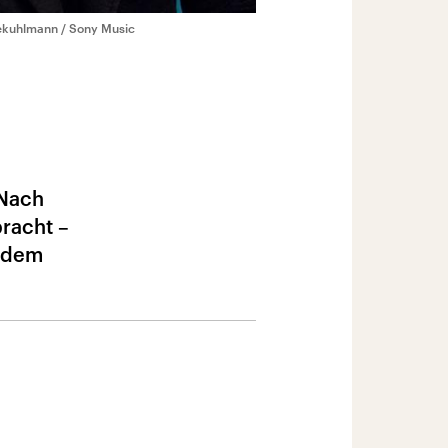
ekuhlmann / Sony Music
 Nach
racht –
s dem