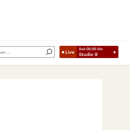
Seit
05:05
Uhr
Live
Studio 9