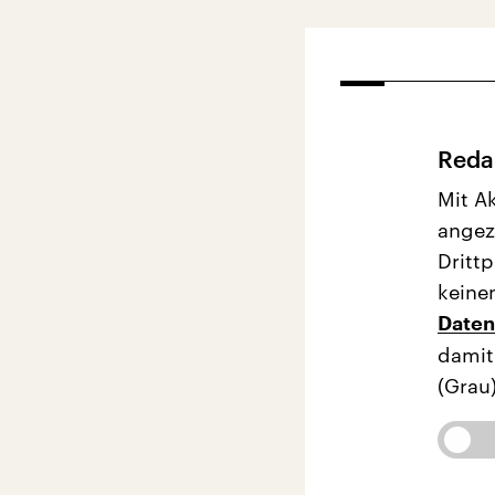
Redak
Mit A
angez
Dritt
keinen
Daten
damit
(Grau)