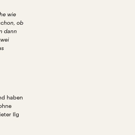
che wie
schon, ob
en dann
zwei
as
und haben
 ohne
eter Ilg