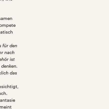
nsamen
rompete
matisch
s für den
hr nach
hör ist
u denken.
lich das
bsichtigt,
uch.
antasie
 meint