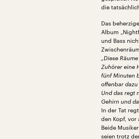
die tatsächlic
Das beherzige
Album „Nightf
und Bass nich
Zwischenräum
„Diese Räume a
Zuhörer eine H
fünf Minuten 
offenbar dazu 
Und das regt 
Gehirn und da
In der Tat reg
den Kopf, vor
Beide Musiker
seien trotz d