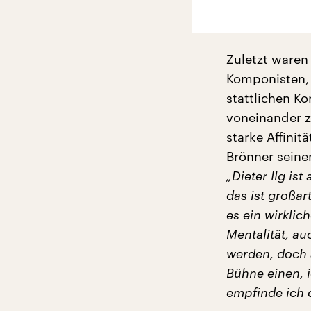
Zuletzt waren
Komponisten, d
stattlichen K
voneinander z
starke Affini
Brönner seine
„Dieter Ilg is
das ist großar
es ein wirklic
Mentalität, a
werden, doch 
Bühne einen, i
empfinde ich 