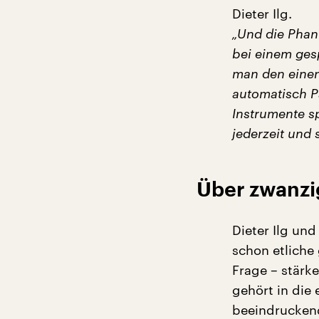
Dieter Ilg.
„Und die Phant
bei einem ges
man den einen
automatisch P
Instrumente sp
jederzeit und 
Über zwanzig
Dieter Ilg un
schon etliche
Frage – stärk
gehört in die
beeindruckend