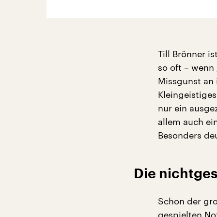
Till Brönner i
so oft – wenn 
Missgunst an 
Kleingeistiges
nur ein ausge
allem auch ein
Besonders deu
Die nichtge
Schon der gro
gespielten No