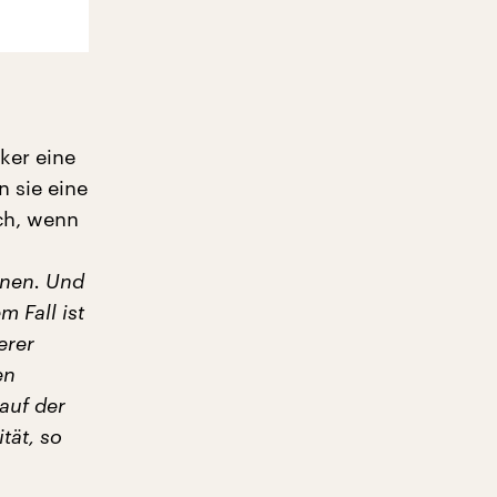
ker eine
 sie eine
ch, wenn
nnen. Und
m Fall ist
erer
en
auf der
tät, so