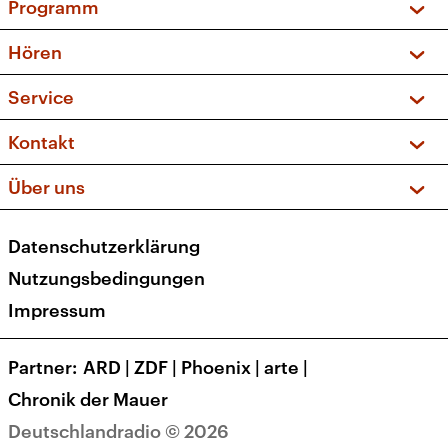
Programm
Vorschau und Rückschau
Hören
Sendungen und Podcasts
Livestream
Service
Musikliste
Frequenzen (UKW + DAB+)
FAQ
Kontakt
Kakadu – Das Kinderprogramm
Apps
Archiv
Hörerservice
Über uns
Newsletter
Social Media
Deutschlandradio
RSS
Datenschutzerklärung
Presse
Veranstaltungen
Nutzungsbedingungen
Karriere
Impressum
Transparenz
Korrekturen und Richtigstellungen
Partner
ARD
|
ZDF
|
Phoenix
|
arte
|
Barrierefreiheit
Chronik der Mauer
Deutschlandradio © 2026