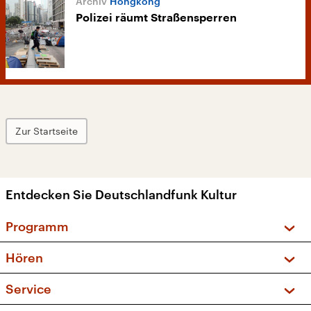
Hongkong
Polizei räumt Straßensperren
Zur Startseite
Entdecken Sie Deutschlandfunk Kultur
Programm
Vorschau und Rückschau
Hören
Sendungen und Podcasts
Livestream
Service
Musikliste
Frequenzen (UKW + DAB+)