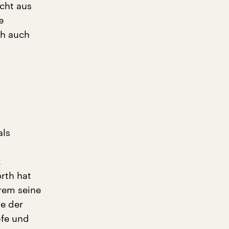
icht aus
e
ch auch
als
k
rth hat
erem seine
te der
pfe und