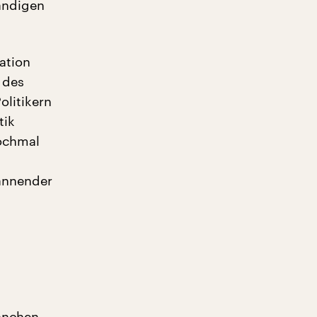
tändigen
ation
 des
olitikern
tik
ochmal
pannender
anchen –