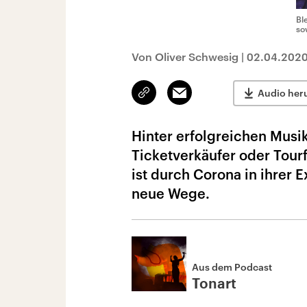
Bl
so
Von Oliver Schwesig
|
02.04.202
Link
Email
Audio her
kopieren/teilen
Hinter erfolgreichen Musi
Ticketverkäufer oder Tour
ist durch Corona in ihrer 
neue Wege.
Aus dem Podcast
Tonart