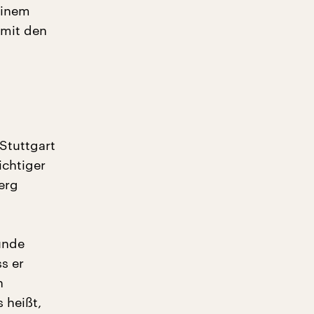
einem
 mit den
 Stuttgart
ichtiger
erg
unde
s er
h
s heißt,