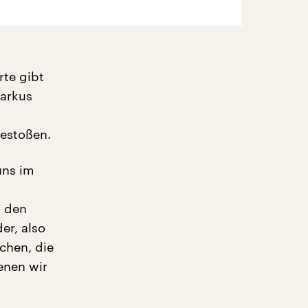
rte gibt
Markus
gestoßen.
uns im
n den
er, also
chen, die
enen wir