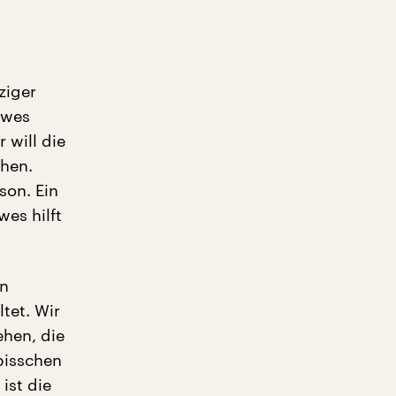
ziger
ewes
 will die
chen.
son. Ein
wes hilft
on
tet. Wir
ehen, die
bisschen
ist die