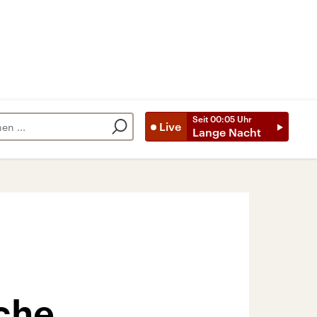
Seit
00:05
Uhr
Live
Lange Nacht
che