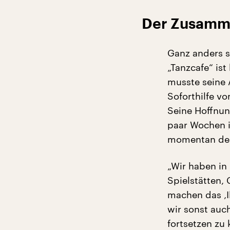
Der Zusamme
Ganz anders si
„Tanzcafe“ is
musste seine A
Soforthilfe v
Seine Hoffnun
paar Wochen im
momentan der 
„Wir haben in
Spielstätten,
machen das ‚Il
wir sonst auc
fortsetzen zu